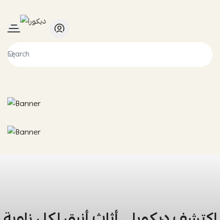
ديكورا
اكتشف ديكورا… أثاث أنيق لكل زاوية