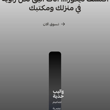
في منزلك ومكتبك
تسوق الان
كراسي
كراسي
أدراج
دواليب
ترخاء
تخزين
أحذية
اكتشف
راحة
مجموعة
تشكيلتنا
تصاميم
مثالية
جديده
الفاخره
عصرية