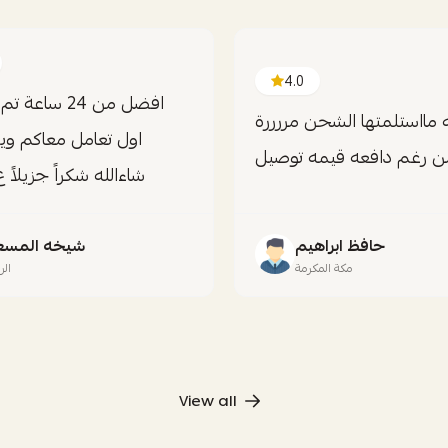
4.0
افضل من 24 ساع
 مااستلمتها الشحن مررررة
اول تعامل معاكم وي
ن رغم دافعه قيمه توصيل
شاءالله شكراً جزيلاً 
حافظ ابراهيم
شيخه المسع
مكة المكرمة
ال
View all