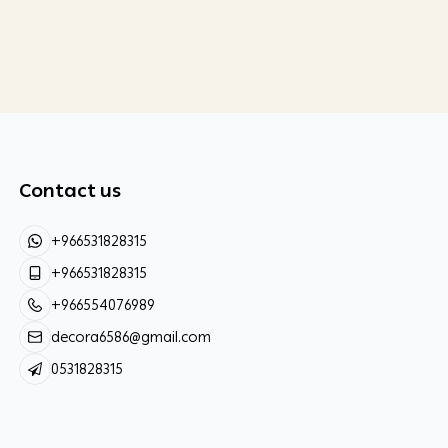
Contact us
+966531828315
+966531828315
+966554076989
decora6586@gmail.com
0531828315