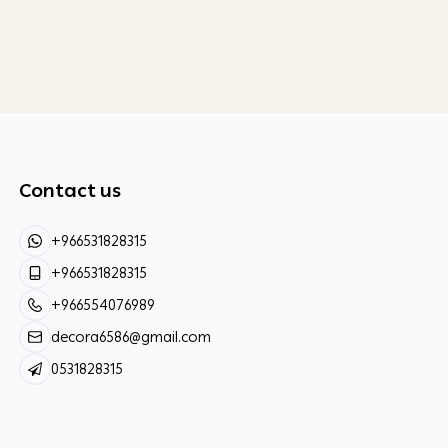
Contact us
+966531828315
+966531828315
+966554076989
decora6586@gmail.com
0531828315