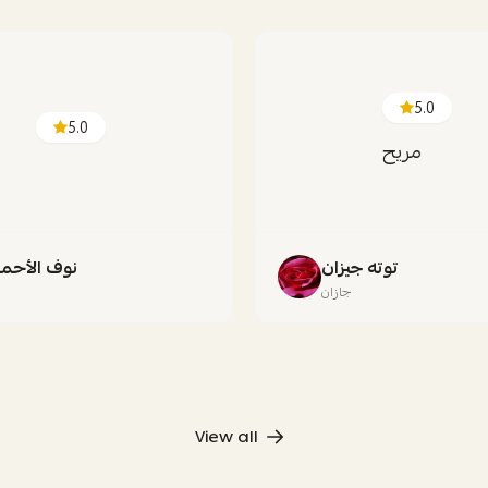
5.0
5.0
مريح
توته جيزان
نوف الأحم
جازان
ج
View all