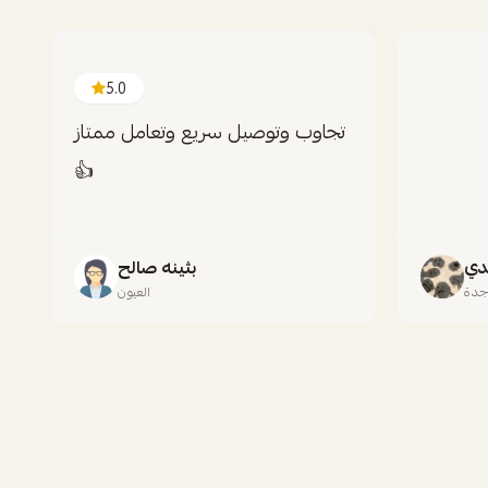
5.0
تجاوب وتوصيل سريع وتعامل ممتاز
👍
دي
بثينه صالح
دة
العيون