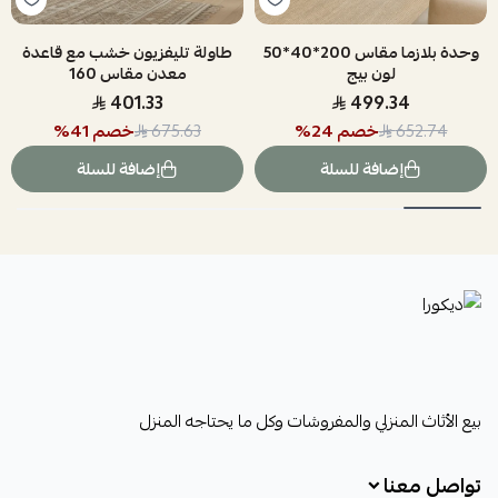
وحدة بلازما مقاس 200*40*50
طاولة تليفزيون خشب مع قاعدة
لون بيج
معدن مقاس 160
401.33
499.34
خصم
24
%
خصم
41
%
675.63
652.74
إضافة للسلة
إضافة للسلة
ديكورا
بيع الأثاث المنزلي والمفروشات وكل ما يحتاجه المنزل
تواصل معنا