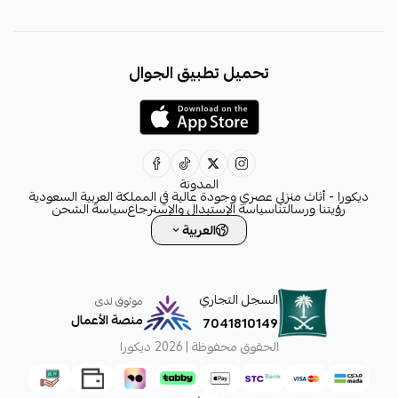
+966531828315
تحميل تطبيق الجوال
+966531828315
+966554076989
decora6586@gmail.com
0531828315
المدونة
ديكورا - أثاث منزلي عصري وجودة عالية في المملكة العربية السعودية
رؤيتنا ورسالتنا
سياسة الإستبدال والإسترجاع
سياسة الشحن
العربية
السجل التجاري
موثوق لدى
منصة الأعمال
7041810149
الحقوق محفوظة | 2026
ديكورا