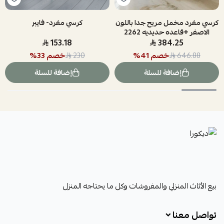
كرسي مفرد مخمل مريح جدا باللون
كرسي مفرد- فايبر
الاصفر +قاعده حديديه 2262
BEIGE
153.18
384.25
خصم
41
%
خصم
33
%
230
646.88
إضافة للسلة
إضافة للسلة
ديكورا
بيع الأثاث المنزلي والمفروشات وكل ما يحتاجه المنزل
تواصل معنا