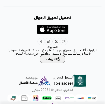
+966531828315
تحميل تطبيق الجوال
+966531828315
+966554076989
decora6586@gmail.com
0531828315
المدونة
ديكورا - أثاث منزلي عصري وجودة عالية في المملكة العربية السعودية
رؤيتنا ورسالتنا
سياسة الإستبدال والإسترجاع
سياسة الشحن
العربية
السجل التجاري
موثوق لدى
منصة الأعمال
7041810149
الحقوق محفوظة | 2026
ديكورا