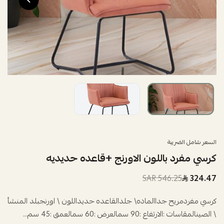
السعر شامل الضريبة
كرسي مفرد باللون الاورنج +قاعده حديديه
546.25 SAR
324.47
كرسي مفردمريح جداالماده\ جلدالقاعده حديداللون \ اورنجبلد المنشأ
\ الصينالمقاسات :الارتفاع :90 سمالعرض :60 سمالعمق :45 سم...