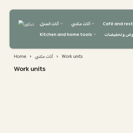
Café and rest
أثاث مكتبي
أثاث المنزل
ديكورا
وض وتخفيضات
Kitchen and home tools
Work units
أثاث مكتبي
Home
Work units