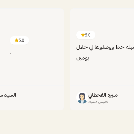
5.0
5.0
له جدا ووصلوها لي خلال
.
يومين
منيره القحطاني
السيد س
خميس مشيط
ج