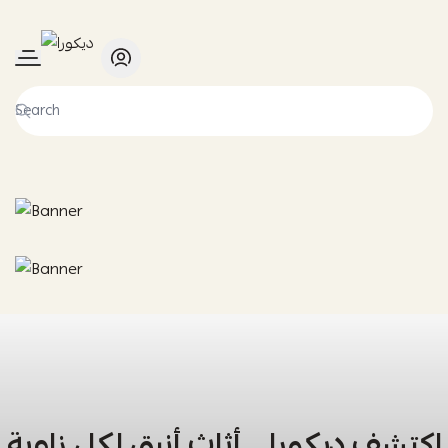
ديكورا
اكتشف ديكورا… أثاث أنيق لكل زاوية