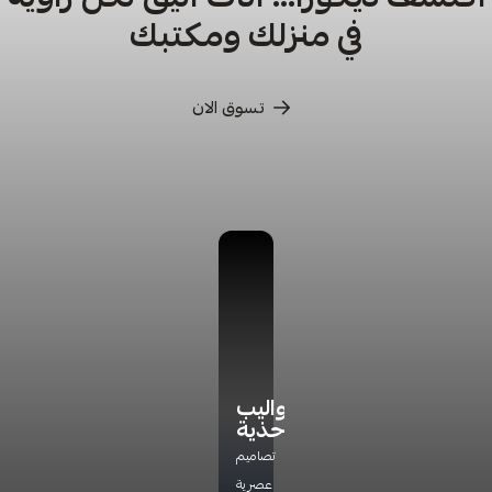
في منزلك ومكتبك
تسوق الان
كراسي
كراسي
أدراج
دواليب
ترخاء
تخزين
أحذية
اكتشف
راحة
مجموعة
تشكيلتنا
تصاميم
مثالية
جديده
الفاخره
عصرية