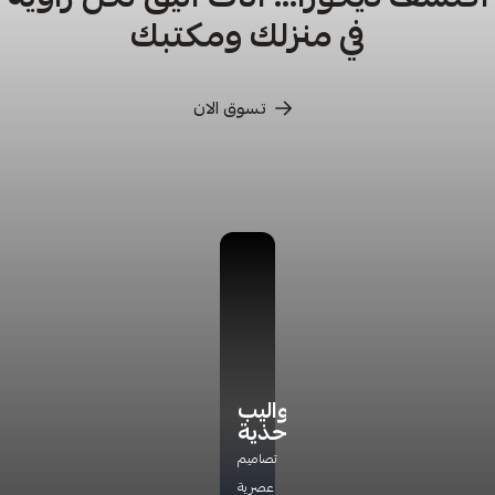
في منزلك ومكتبك
تسوق الان
كراسي
كراسي
أدراج
دواليب
ترخاء
تخزين
أحذية
اكتشف
راحة
مجموعة
تشكيلتنا
تصاميم
مثالية
جديده
الفاخره
عصرية