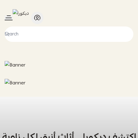
ديكورا
اكتشف ديكورا… أثاث أنيق لكل زاوية