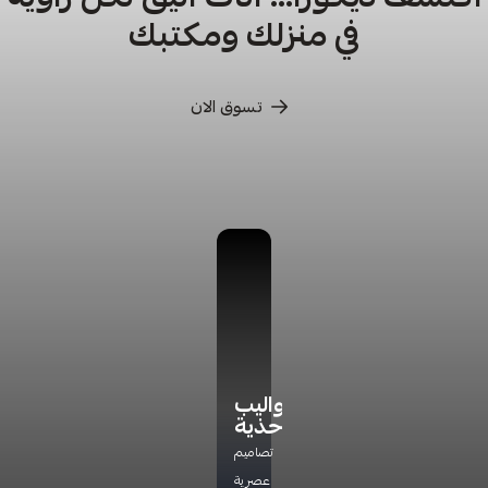
في منزلك ومكتبك
تسوق الان
كراسي
كراسي
أدراج
دواليب
ترخاء
تخزين
أحذية
اكتشف
راحة
مجموعة
تشكيلتنا
تصاميم
مثالية
جديده
الفاخره
عصرية