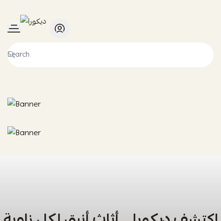
ديكورا
اكتشف ديكورا… أثاث أنيق لكل زاوية