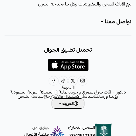
بيع الأثاث المنزلي والمفروشات وكل ما يحتاجه المنزل
تواصل معنا
+966531828315
تحميل تطبيق الجوال
+966531828315
+966554076989
decora6586@gmail.com
0531828315
المدونة
ديكورا - أثاث منزلي عصري وجودة عالية في المملكة العربية السعودية
رؤيتنا ورسالتنا
سياسة الإستبدال والإسترجاع
سياسة الشحن
العربية
السجل التجاري
موثوق لدى
منصة الأعمال
7041810149