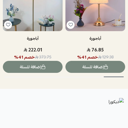
أباجورة
أباجورة
222.01
76.85
خصم
41
%
خصم
41
%
373.75
129.38
إضافة للسلة
إضافة للسلة
ديكورا