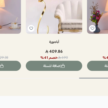
أباجورة
409.86
%
خصم
41
%
129.38
690
لة
إضافة للسلة