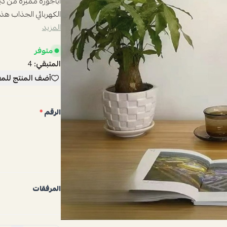
أباجوره مميزه من دي
الكهربائي الجذاب هذا
المزيد
متوفر
المتبقي:
4
أضف المنتج للم
الرقم
*
المرفقات