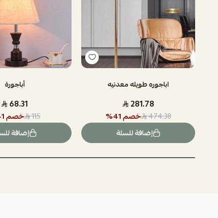
اباجوره طويله معدنيه
أباجورة
68.31
281.78
خصم
41
%
خصم
41
115
474.38
إضافة للسلة
إضافة للس