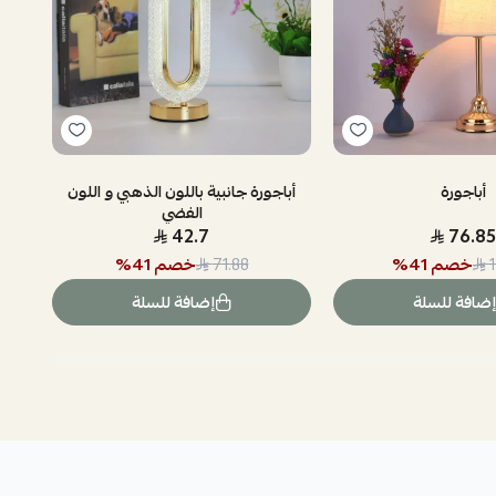
أباجورة
أباجورة جانبية باللون الذهبي و اللون
الفضي
42.7
76.85
خصم
41
%
خصم
41
%
71.88
إضافة للسلة
إضافة للسلة