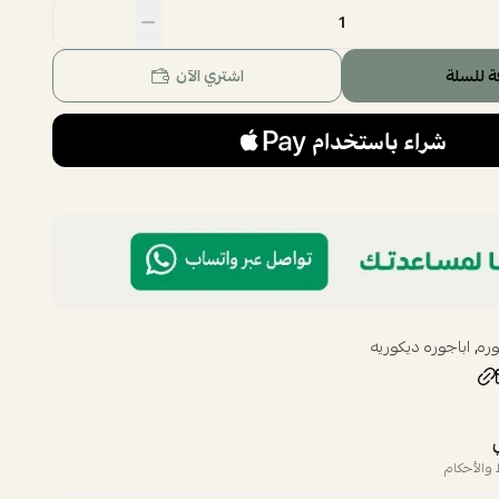
اسحب و افلت الملف هنا
استعراض
ة للسلة
اشتري الآن
,
وره
اباجوره ديكوريه
والأحكام