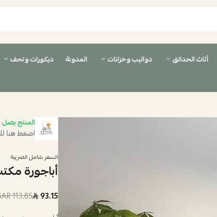
أثاث الحدائق
دواليب وخزانات
المدونة
ديكورات وتحف
المنتج يصل ب
اضغط هنا لل
السعر شامل الضريبة
أباجورة مكت
113.85 SAR
93.15