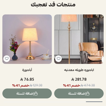
منتجات قد تعجبك
اباجوره طويله معدنيه
أباجورة
76.85
281.78
خصم
41
%
خصم
41
%
129.38
474.38
إضافة للسلة
إضافة للسلة