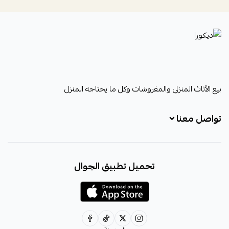
ديكورا
بيع الأثاث المنزلي والمفروشات وكل ما يحتاجه المنزل
تواصل معنا
+966531828315
تحميل تطبيق الجوال
+966531828315
+966554076989
decora6586@gmail.com
0531828315