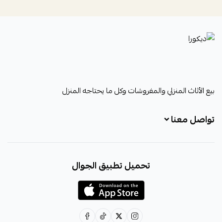
ديكورا
بيع الأثاث المنزلي والمفروشات وكل ما يحتاجه المنزل
تواصل معنا
+966531828315
تحميل تطبيق الجوال
+966531828315
+966554076989
decora6586@gmail.com
0531828315