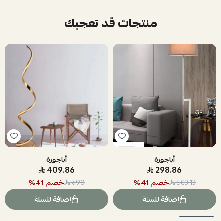
منتجات قد تعجبك
أباجورة
أباجورة
409.86
298.86
خصم
41
%
خصم
41
%
690
503.13
إضافة للسلة
إضافة للسلة