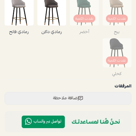
نفدت الكمية
نفدت الكمية
بيج
أخضر
رمادي داكن
رمادي فاتح
نفدت الكمية
كحلي
المرفقات
إضافة ملاحظة