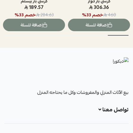
كرسي بار دوار
كرسي بار بيستم
189.57
306.36
خصم
33
%
خصم
33
%
284.63
460
إضافة للسلة
إضافة للسلة
ديكورا
بيع الأثاث المنزلي والمفروشات وكل ما يحتاجه المنزل
تواصل معنا
+966531828315