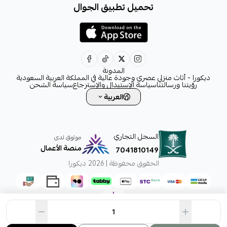
تحميل تطبيق الجوال
+966531828315
+966554076989
decora6586@gmail.com
0531828315
المدونة
ديكورا - أثاث منزلي عصري وجودة عالية في المملكة العربية السعودية
رؤيتنا ورسالتنا
سياسة الإستبدال والإسترجاع
سياسة الشحن
العربية
السجل التجاري
موثوق لدى
منصة الأعمال
7041810149
الحقوق محفوظة | 2026
ديكورا