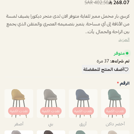
402.50 SAR
268.07
كرسي بار مخمل مميز للغاية متوفر الان لدى متجر ديكورا يضيف لمسة
من الأناقة إلى أي مساحة. يتميز بتصميمه العصري والمتقن الذي يجمع
بين الراحة والجمال. يأت...
المزيد
متوفر
تم شراءه:
37
مرة
أضف المنتج للمفضلة
الرقم
*
نفدت الكمية
نفدت الكمية
نفدت الكمية
نفدت الكمية
أخضر داكن
أزرق
بني
أصفر