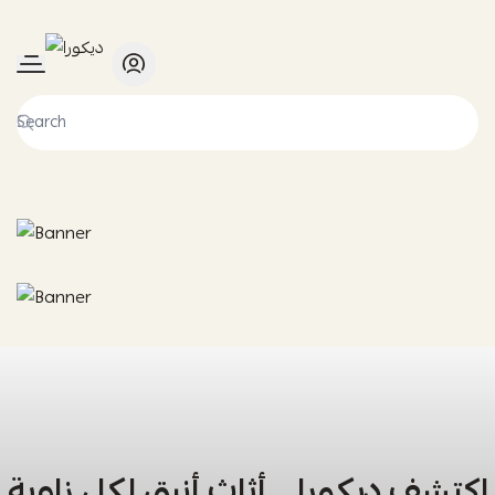
ديكورا
اكتشف ديكورا… أثاث أنيق لكل زاوية