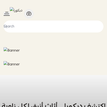
ديكورا
اكتشف ديكورا… أثاث أنيق لكل زاوية