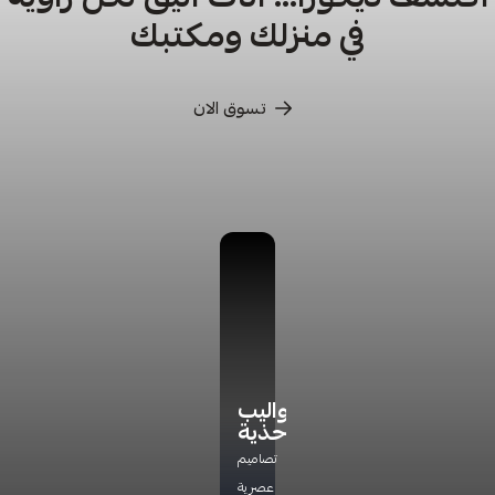
في منزلك ومكتبك
تسوق الان
كراسي
كراسي
أدراج
دواليب
ترخاء
تخزين
أحذية
اكتشف
راحة
مجموعة
تشكيلتنا
تصاميم
مثالية
جديده
الفاخره
عصرية