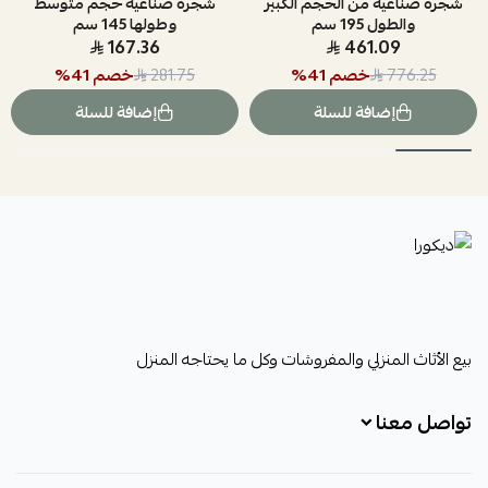
شجره صناعيه من الحجم الكبير
شجره صناعيه حجم متوسط
والطول 195 سم
وطولها 145 سم
167.36
461.09
خصم
41
%
خصم
41
%
281.75
776.25
إضافة للسلة
إضافة للسلة
ديكورا
بيع الأثاث المنزلي والمفروشات وكل ما يحتاجه المنزل
تواصل معنا