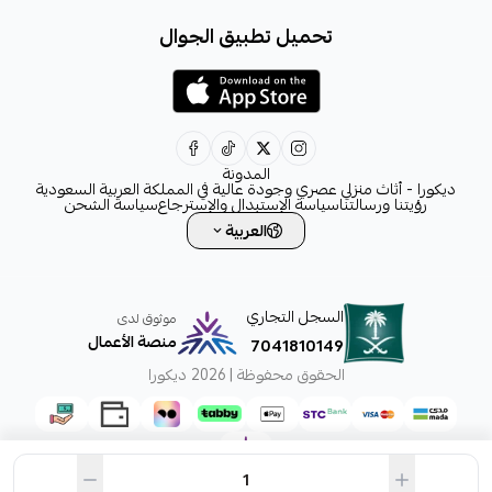
+966531828315
تحميل تطبيق الجوال
+966531828315
+966554076989
decora6586@gmail.com
0531828315
المدونة
ديكورا - أثاث منزلي عصري وجودة عالية في المملكة العربية السعودية
رؤيتنا ورسالتنا
سياسة الإستبدال والإسترجاع
سياسة الشحن
العربية
السجل التجاري
موثوق لدى
منصة الأعمال
7041810149
الحقوق محفوظة | 2026
ديكورا