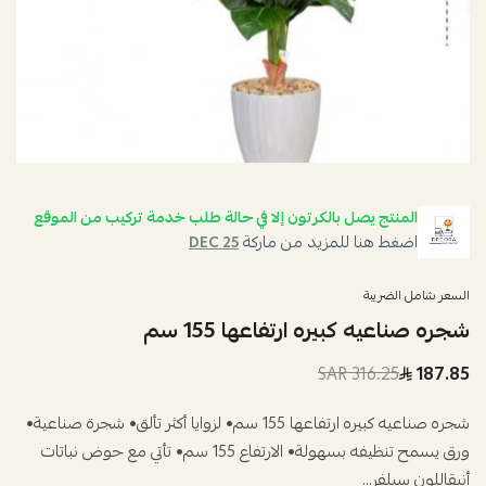
المنتج يصل بالكرتون إلا في حالة طلب خدمة تركيب من الموقع
اضغط هنا للمزيد من ماركة
DEC 25
السعر شامل الضريبة
شجره صناعيه كبيره ارتفاعها 155 سم
316.25 SAR
187.85
شجره صناعيه كبيره ارتفاعها 155 سم• لزوايا أكثر تألق• شجرة صناعية•
ورق يسمح تنظيفه بسهولة• الارتفاع 155 سم• تأتي مع حوض نباتات
أنيقاللون سيلفر...