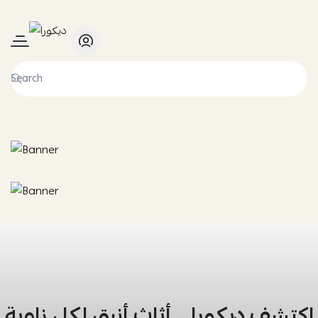
ديكورا
اكتشف ديكورا… أثاث أنيق لكل زاوية