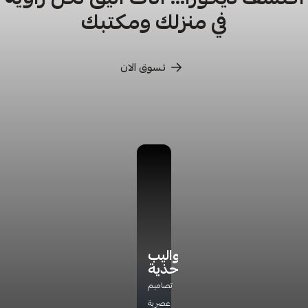
في منزلك ومكتبك
تسوق الان
كراسي
كراسي
أدراج
دواليب
ترخاء
تخزين
أحذية
اكتشف
راحة
مجموعة
تشكيلتنا
تصاميم
مثالية
جديده
الفاخره
عصرية