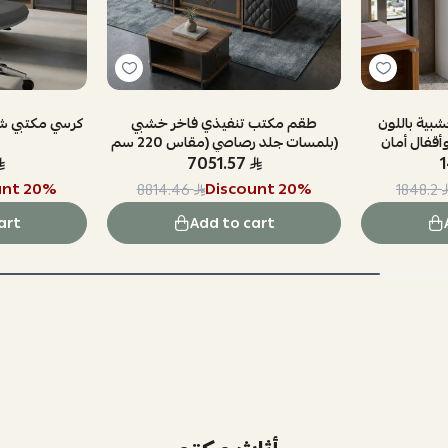
بية باللون
طقم مكتب تنفيذي فاخر خشبي
كرسي مكتبي ش
وأقفال أمان
بلمسات جلد رصاصي (مقاس 220 سم)
7051.57
unt
20
%
Discount
20
%
8814.46
1848.2
art
Add to cart