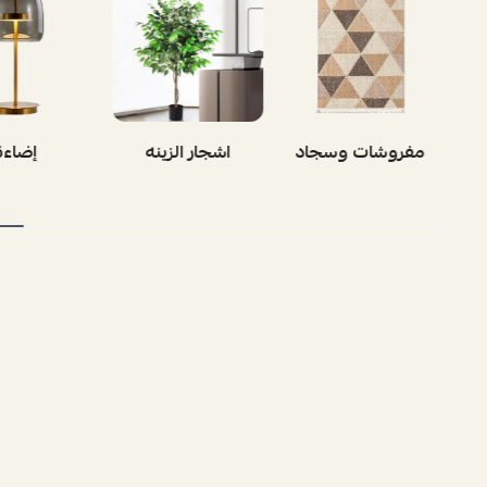
بوفيه
مفروشات وسجاد
اشجار الز