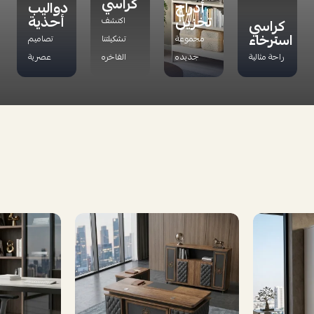
كراسي
أدراج
دواليب
تخزين
أحذية
اكتشف
كراسي
استرخاء
مجموعة
تشكيلتنا
تصاميم
راحة مثالية
جديده
الفاخره
عصرية