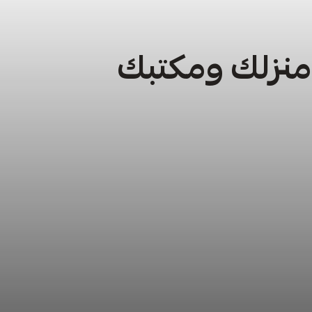
 منزلك ومكتبك