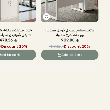
شبية 2 باب
مكتب خشبي عصري بأرجل معدنية
خزانة ملفات ومكتبة خش
ووحدة أدراج جانبية
الأبيض بأبواب زجاجية 
1478.56
909.88
Discount
20
%
Discount
20
%
1137.35
Add to cart
Add to cart