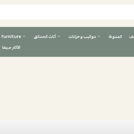
حف
المدونة
دواليب وخزانات
أثاث الحدائق
 furniture
الأكثر مبيعا