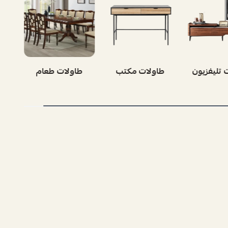
ات قهوة
طاولات تليفزيون
طاولات مكتب
ط