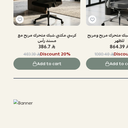
بك متحرك مريح ومريح
كرسي مكتبي شبك متحرك مريح مع
للظهر
مسند رأس
386.7
864.39
Discount
20
%
Disco
483.38
1080.48
Add to cart
Add to c