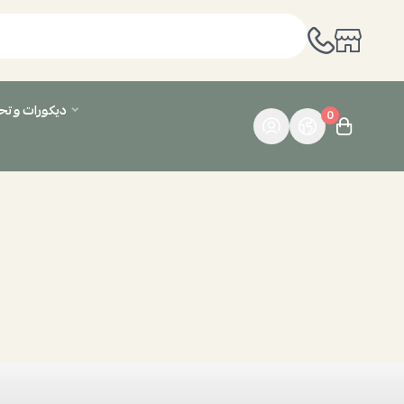
ديكورات وت
0