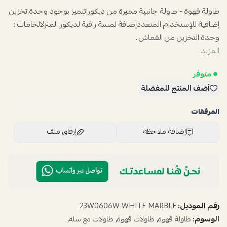
طاولة قهوة - طاولة جانبية مميزة من ديكوراتتميز بوجود وحدة تخزين
إضافية للإستخدام المتعددإضافة لمسة راقية لديكور المنزلالخامات :
وحدة التخزين من القماش...
المزيد
متوفر
أضف المنتج للمفضلة
المرفقات
إضافة ملاحظة
إرفاق ملف
اسحب و افلت الملف هنا
استعراض
رقم الموديل:
23W0606W-WHITE MARBLE
الوسوم:
,
,
,
طاولة قهوة
طاولات قهوة
طاولات مع سله