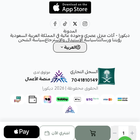
+966554076989
decora6586@gmail.com
0531828315
المدونة
ديكورا - أثاث منزلي عصري وجودة عالية في المملكة العربية السعودية
رؤيتنا ورسالتنا
سياسة الإستبدال والإسترجاع
سياسة الشحن
العربية
السجل التجاري
موثوق لدى
منصة الأعمال
7041810149
الحقوق محفوظة | 2026
ديكورا
اشتري الآن