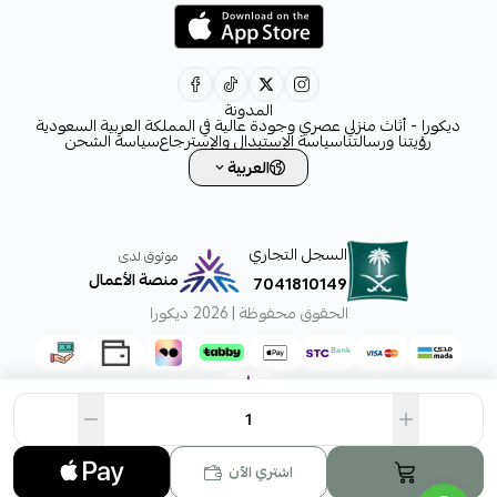
+966554076989
decora6586@gmail.com
0531828315
المدونة
ديكورا - أثاث منزلي عصري وجودة عالية في المملكة العربية السعودية
رؤيتنا ورسالتنا
سياسة الإستبدال والإسترجاع
سياسة الشحن
العربية
السجل التجاري
موثوق لدى
منصة الأعمال
7041810149
الحقوق محفوظة | 2026
ديكورا
اشتري الآن