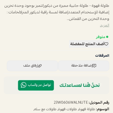
طاولة قهوة - طاولة جانبية مميزة من ديكوراتتميز بوجود وحدة تخزين
إضافية للإستخدام المتعددإضافة لمسة راقية لديكور المنزلالخامات :
وحدة التخزين من القماش...
المزيد
متوفر
أضف المنتج للمفضلة
المرفقات
إضافة ملاحظة
إرفاق ملف
اسحب و افلت الملف هنا
استعراض
رقم الموديل:
23W0606WALNUTE
الوسوم:
,
,
,
طاولة قهوة
طاولات قهوة
طاولات مع سله