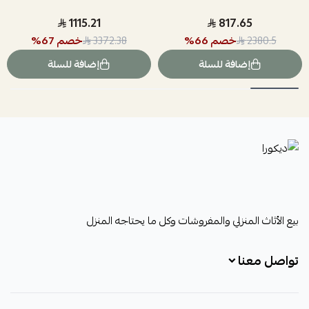
1115.21
817.65
خصم
66
%
خصم
67
%
3372.38
2380.5
إضافة للسلة
إضافة للسلة
ديكورا
بيع الأثاث المنزلي والمفروشات وكل ما يحتاجه المنزل
تواصل معنا
+966531828315