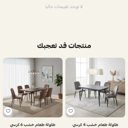
لا توجد تقييمات حاليا
منتجات قد تعجبك
طاولة طعام خشب 4 كرسي
طاولة طعام خشب 6 كرسي