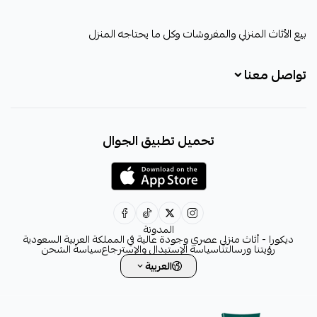
ديكورا
بيع الأثاث المنزلي والمفروشات وكل ما يحتاجه المنزل
تواصل معنا
+966531828315
تحميل تطبيق الجوال
+966531828315
+966554076989
decora6586@gmail.com
0531828315
المدونة
ديكورا - أثاث منزلي عصري وجودة عالية في المملكة العربية السعودية
رؤيتنا ورسالتنا
سياسة الإستبدال والإسترجاع
سياسة الشحن
العربية