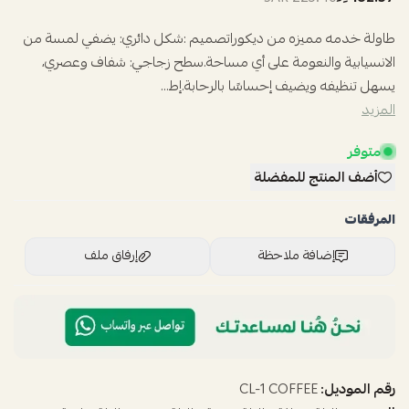
طاولة خدمه مميزه من ديكوراتصميم :شكل دائري: يضفي لمسة من
الانسيابية والنعومة على أي مساحة.سطح زجاجي: شفاف وعصري،
يسهل تنظيفه ويضيف إحساسًا بالرحابة.إط...
المزيد
متوفر
أضف المنتج للمفضلة
المرفقات
إضافة ملاحظة
إرفاق ملف
اسحب و افلت الملف هنا
استعراض
رقم الموديل:
CL-1 COFFEE