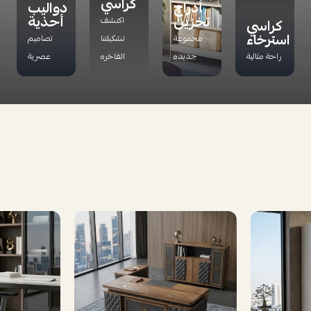
كراسي
أدراج
دواليب
تخزين
أحذية
اكتشف
كراسي
استرخاء
مجموعة
تشكيلتنا
تصاميم
راحة مثالية
جديده
الفاخره
عصرية