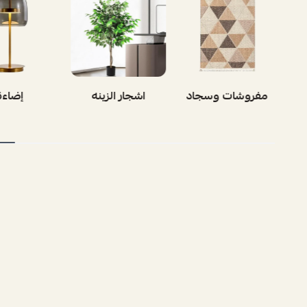
بوفيه
مفروشات وسجاد
اشجار الز