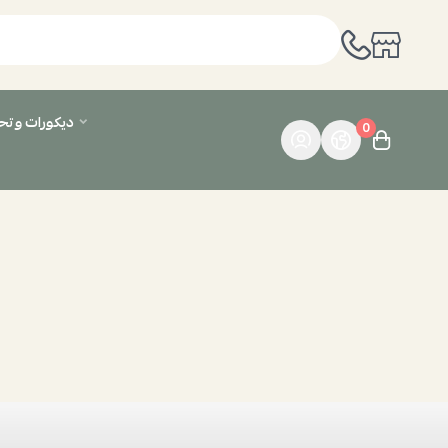
ديكورات وت
0