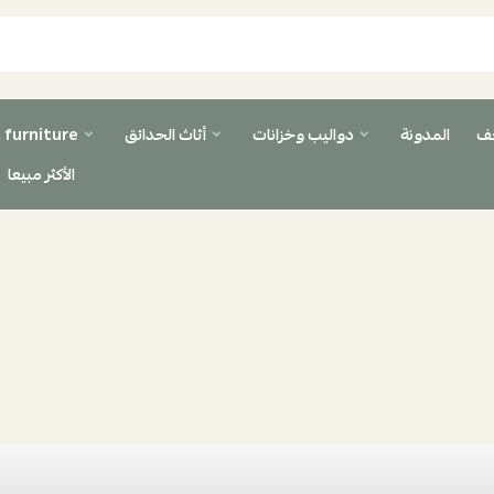
حف
المدونة
دواليب وخزانات
أثاث الحدائق
 furniture
الأكثر مبيعا