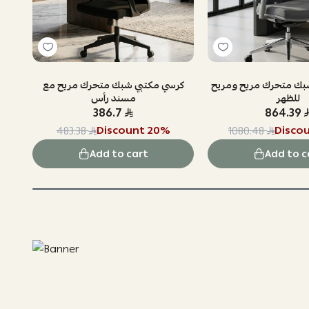
بك متحرك مريح ومريح
كرسي مكتبي شبك متحرك مريح مع
للظهر
مسند رأس
386.7
864.39
Discount
20
%
Disco
483.38
1080.48
Add to cart
Add to c