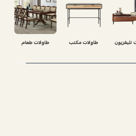
ات قهوة
طاولات تليفزيون
طاولات مكتب
ط