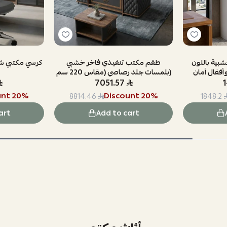
بية باللون
طقم مكتب تنفيذي فاخر خشبي
كرسي مكتبي ش
وأقفال أمان
بلمسات جلد رصاصي (مقاس 220 سم)
7051.57
unt
20
%
Discount
20
%
8814.46
1848.2
art
Add to cart