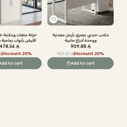
شبية 2 باب
مكتب خشبي عصري بأرجل معدنية
خزانة ملفات ومكتبة خش
ووحدة أدراج جانبية
الأبيض بأبواب زجاجية 
1478.56
909.88
Discount
20
%
Discount
20
%
1137.35
Add to cart
Add to cart