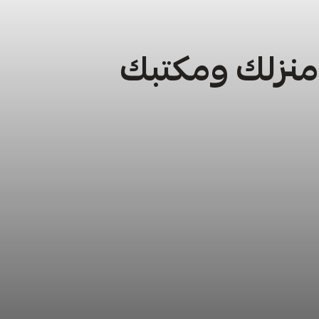
 منزلك ومكتبك