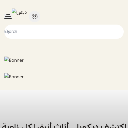
ديكورا
اكتشف ديكورا… أثاث أنيق لكل زاوية