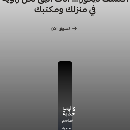
في منزلك ومكتبك
تسوق الان
كراسي
كراسي
أدراج
دواليب
ترخاء
تخزين
أحذية
اكتشف
راحة
مجموعة
تشكيلتنا
تصاميم
مثالية
جديده
الفاخره
عصرية