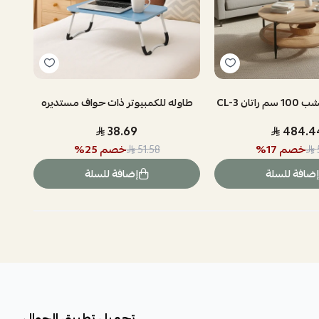
ان CL-3
طاوله للكمبيوتر ذات حواف مستديره
38.69
484.4
خصم
17
%
خصم
25
%
51.58
إضافة للسلة
إضافة للسلة
تحميل تطبيق الجوال