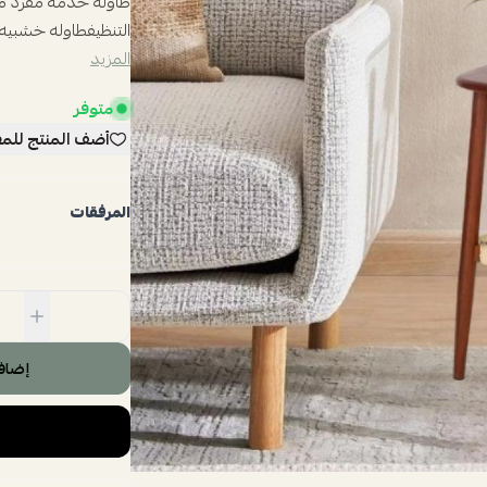
طاوله خدمه مفرد مم
التنظيفطاوله خشبيه رائعه من د
المزيد
متوفر
أضف المنتج للم
المرفقات
إضاف