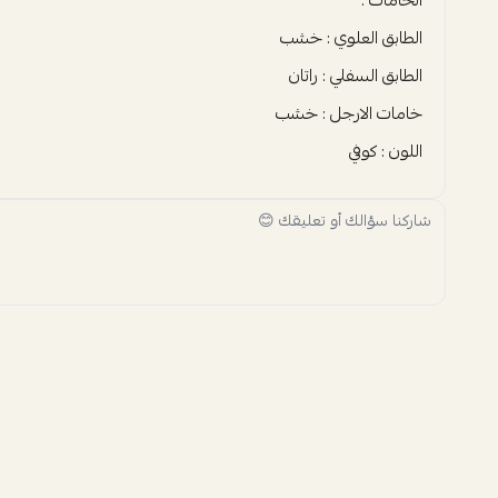
الطابق العلوي : خشب
الطابق السفلي : راتان
خامات الارجل : خشب
اللون : كوفي