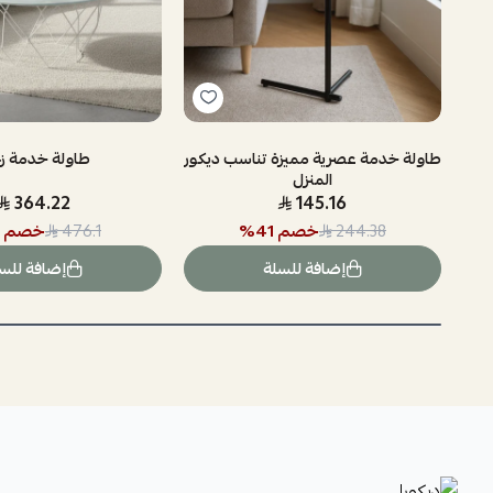
طاولة خدمة عصرية مميزة تناسب ديكور
طاولة خدمة ز
المنزل
364.22
145.16
خصم
41
%
خصم
476.1
244.38
إضافة للسلة
إضافة للس