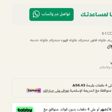
X-1 C
,
,
,
يه
طاوله فطور متحركه
طاوله قهوه متحركه
طاوله خدمه
والأحكام