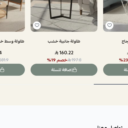
جاج
طاولة جانبية خشب
طاولة وسط خشب 100 سم رات
4
160.22
23
%
خصم
19
%
581.9
197.8
لة
إضافة للسلة
تواصل معنا