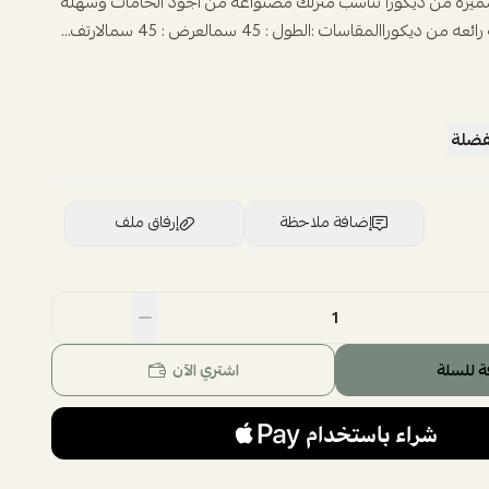
يزه من ديكورا تناسب منزلك مصنواعه من اجود الخامات وسهله
يكوراالمقاسات :الطول : 45 سمالعرض : 45 سمالارتف...
فضلة
إضافة ملاحظة
إرفاق ملف
اسحب و افلت الملف هنا
استعراض
ة للسلة
اشتري الآن