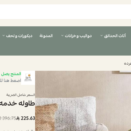
أثاث الحدائق
دواليب وخزانات
المدونة
ديكورات وتحف
رده
المنتج يصل ب
اضغط هنا لل
السعر شامل الضريبة
طاوله خدمه
396.75 SAR
225.63