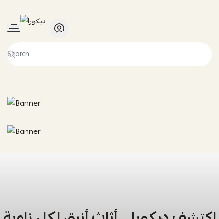
ديكورا
اكتشف ديكورا… أثاث أنيق لكل زاوية