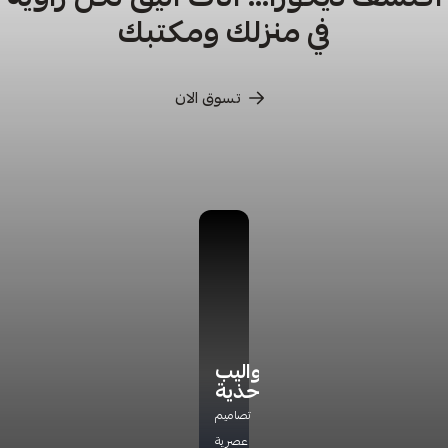
في منزلك ومكتبك
تسوق الان
كراسي
كراسي
أدراج
دواليب
ترخاء
تخزين
أحذية
اكتشف
راحة
مجموعة
تشكيلتنا
تصاميم
مثالية
جديده
الفاخره
عصرية