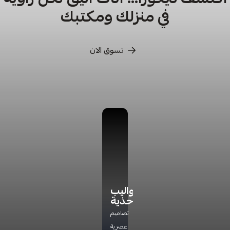
في منزلك ومكتبك
تسوق الان
كراسي
كراسي
أدراج
دواليب
ترخاء
تخزين
أحذية
اكتشف
راحة
مجموعة
تشكيلتنا
تصاميم
مثالية
جديده
الفاخره
عصرية