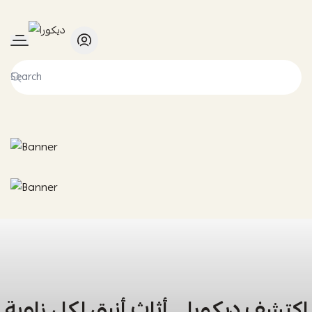
ديكورا
اكتشف ديكورا… أثاث أنيق لكل زاوية