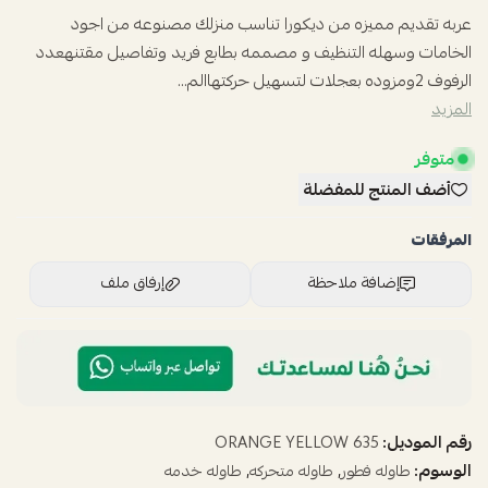
عربه تقديم مميزه من ديكورا تناسب منزلك مصنوعه من اجود
الخامات وسهله التنظيف و مصممه بطابع فريد وتفاصيل مقتنهعدد
الرفوف 2ومزوده بعجلات لتسهيل حركتهاالم...
المزيد
متوفر
أضف المنتج للمفضلة
المرفقات
إضافة ملاحظة
إرفاق ملف
اسحب و افلت الملف هنا
استعراض
رقم الموديل:
635 ORANGE YELLOW
الوسوم:
,
,
طاوله فطور
طاوله متحركه
طاوله خدمه