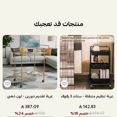
منتجات قد تعجبك
عربة تنظيم متنقلة - ستاند 3 رفوف
عربة تقديم دورين - لون ذهبي
387.09
142.83
خصم
18
%
خصم
24
%
506
174.57