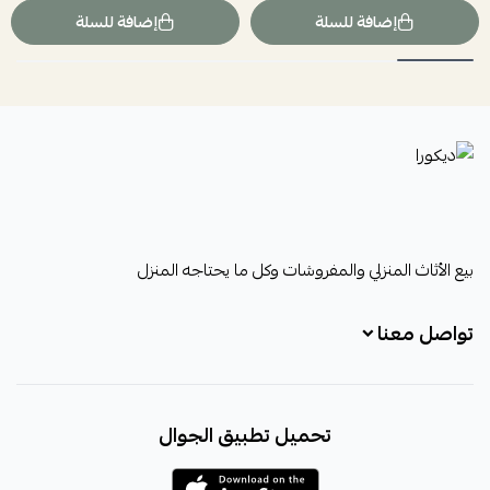
إضافة للسلة
إضافة للسلة
ديكورا
بيع الأثاث المنزلي والمفروشات وكل ما يحتاجه المنزل
تواصل معنا
+966531828315
تحميل تطبيق الجوال
+966531828315
+966554076989