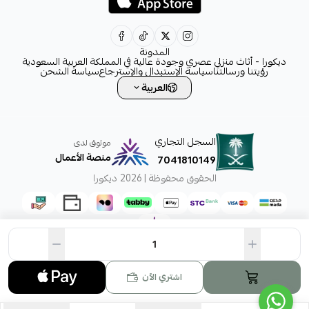
decora6586@gmail.com
0531828315
المدونة
ديكورا - أثاث منزلي عصري وجودة عالية في المملكة العربية السعودية
رؤيتنا ورسالتنا
سياسة الإستبدال والإسترجاع
سياسة الشحن
العربية
السجل التجاري
موثوق لدى
منصة الأعمال
7041810149
الحقوق محفوظة | 2026
ديكورا
اشتري الآن