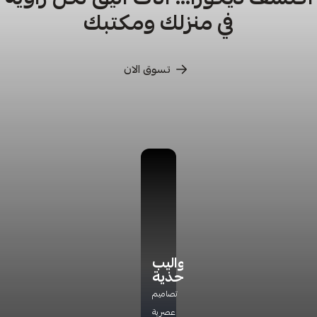
في منزلك ومكتبك
تسوق الان
كراسي
كراسي
أدراج
دواليب
ترخاء
تخزين
أحذية
اكتشف
راحة
مجموعة
تشكيلتنا
تصاميم
مثالية
جديده
الفاخره
عصرية