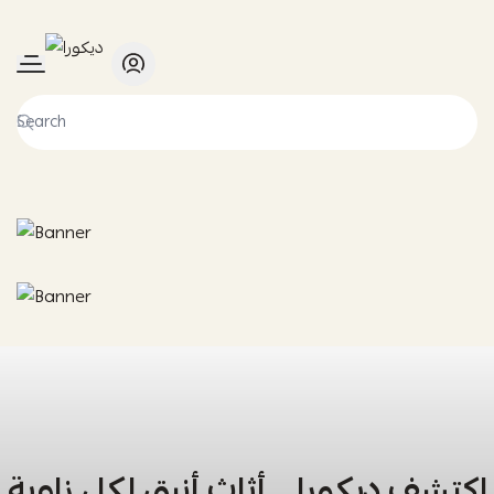
ديكورا
اكتشف ديكورا… أثاث أنيق لكل زاوية