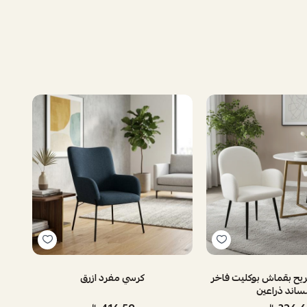
يح بقماش بوكليت فاخر
كرسي مفرد ازرق
اند ذراعين