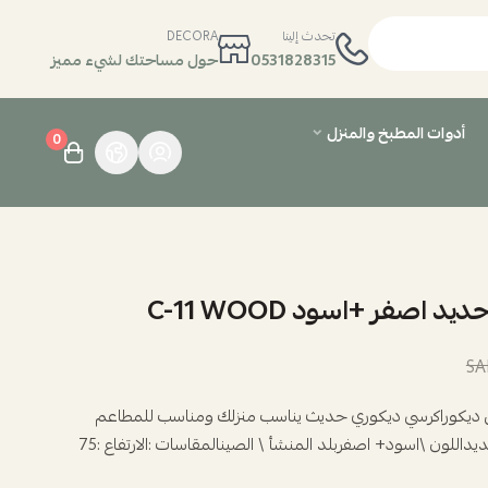
تحدث إلينا
DECORA
0531828315
حول مساحتك لشيء مميز
أدوات المطبخ والمنزل
0
 اصفر +اسود C-11 WOOD
 ديكوراكرسي ديكوري حديث يناسب منزلك ومناسب للمطاعم
والكافيهاتالماده \ حديداللون \اسود+ اصفربلد المنشأ \ الصينالمقاسات :الارتفاع :75