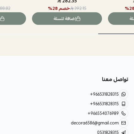
282.35
2
%
خصم
28
%
88.82
392.15
لة
إضافة للسلة
تواصل معنا
+966531828315
+966531828315
+966554076989
decora6586@gmail.com
0531828315