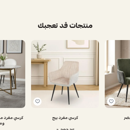
منتجات قد تعجبك
ضر
كرسي مفرد بيج
كرسي مفرد مر
ومس