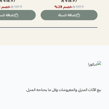
418.97
418.97
خصم
28
%
خصم
8
581.9
581.9
إضافة للسلة
إضافة للس
ديكورا
بيع الأثاث المنزلي والمفروشات وكل ما يحتاجه المنزل