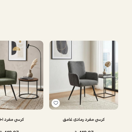
كرسي مفرد رمادى غامق
كرسي مفرد اخ