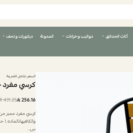
أثاث الحدائق
دواليب وخزانات
المدونة
ديكورات وتحف
السعر شامل الضريبة
كرسي مفرد حديد
431.25 SAR
256.16
كرسي مفرد مميز من
س...