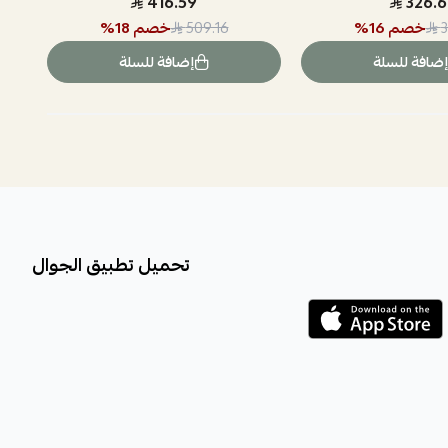
416.59
326.6
خصم
16
%
خصم
18
%
509.16
3
إضافة للسلة
إضافة للسلة
تحميل تطبيق الجوال