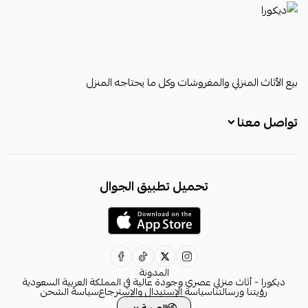
ديكورا
بيع الأثاث المنزلي والمفروشات وكل ما يحتاجه المنزل
تواصل معنا
+966531828315
تحميل تطبيق الجوال
+966531828315
+966554076989
decora6586@gmail.com
0531828315
المدونة
ديكورا - أثاث منزلي عصري وجودة عالية في المملكة العربية السعودية
رؤيتنا ورسالتنا
سياسة الإستبدال والإسترجاع
سياسة الشحن
العربية