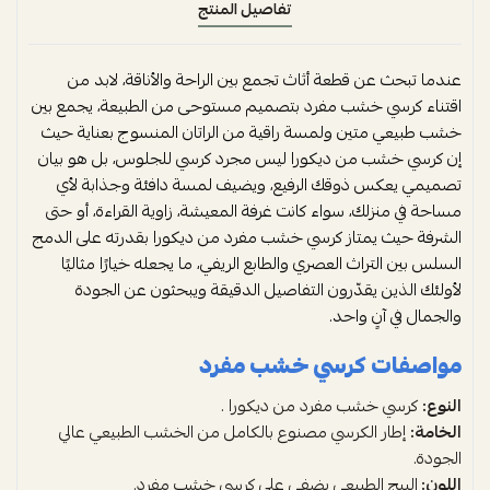
تفاصيل المنتج
عندما تبحث عن قطعة أثاث تجمع بين الراحة والأناقة، لابد من
اقتناء كرسي خشب مفرد بتصميم مستوحى من الطبيعة، يجمع بين
خشب طبيعي متين ولمسة راقية من الراتان المنسوج بعناية حيث
إن كرسي خشب من ديكورا ليس مجرد كرسي للجلوس، بل هو بيان
تصميمي يعكس ذوقك الرفيع، ويضيف لمسة دافئة وجذابة لأي
مساحة في منزلك، سواء كانت غرفة المعيشة، زاوية القراءة، أو حتى
الشرفة حيث يمتاز كرسي خشب مفرد من ديكورا بقدرته على الدمج
السلس بين التراث العصري والطابع الريفي، ما يجعله خيارًا مثاليًا
لأولئك الذين يقدّرون التفاصيل الدقيقة ويبحثون عن الجودة
والجمال في آنٍ واحد.
مواصفات كرسي خشب مفرد
النوع:
كرسي خشب مفرد من ديكورا .
الخامة:
إطار الكرسي مصنوع بالكامل من الخشب الطبيعي عالي
الجودة.
اللون:
البيج الطبيعي يضفي على كرسي خشب مفرد.