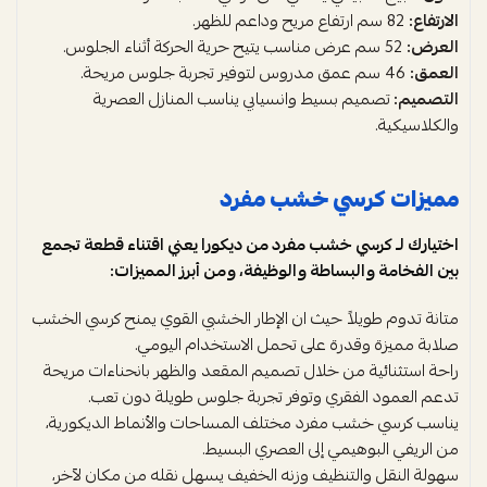
الارتفاع:
82 سم ارتفاع مريح وداعم للظهر.
العرض:
52 سم عرض مناسب يتيح حرية الحركة أثناء الجلوس.
العمق:
46 سم عمق مدروس لتوفير تجربة جلوس مريحة.
التصميم:
تصميم بسيط وانسيابي يناسب المنازل العصرية
والكلاسيكية.
مميزات كرسي خشب مفرد
اختيارك لـ كرسي خشب مفرد من ديكورا يعني اقتناء قطعة تجمع
بين الفخامة والبساطة والوظيفة، ومن أبرز المميزات:
متانة تدوم طويلاً حيث ان الإطار الخشبي القوي يمنح كرسي الخشب
صلابة مميزة وقدرة على تحمل الاستخدام اليومي.
راحة استثنائية من خلال تصميم المقعد والظهر بانحناءات مريحة
تدعم العمود الفقري وتوفر تجربة جلوس طويلة دون تعب.
يناسب كرسي خشب مفرد مختلف المساحات والأنماط الديكورية،
من الريفي البوهيمي إلى العصري البسيط.
سهولة النقل والتنظيف وزنه الخفيف يسهل نقله من مكان لآخر،