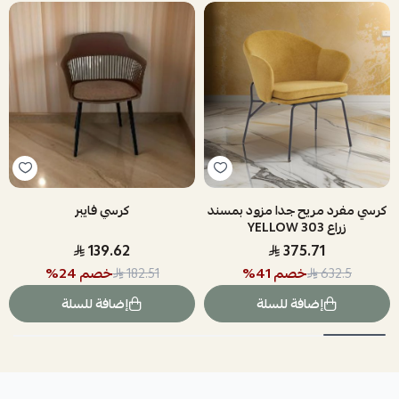
كرسي مفرد مريح جدا مزود بمسند
كرسي فايبر
زراع 303 YELLOW
139.62
375.71
خصم
41
%
خصم
24
%
182.51
632.5
إضافة للسلة
إضافة للسلة