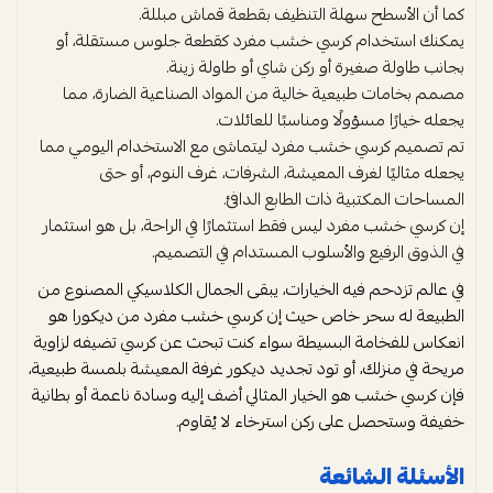
كما أن الأسطح سهلة التنظيف بقطعة قماش مبللة.
يمكنك استخدام كرسي خشب مفرد كقطعة جلوس مستقلة، أو
بجانب طاولة صغيرة أو ركن شاي أو طاولة زينة.
مصمم بخامات طبيعية خالية من المواد الصناعية الضارة، مما
يجعله خيارًا مسؤولًا ومناسبًا للعائلات.
تم تصميم كرسي خشب مفرد ليتماشى مع الاستخدام اليومي مما
يجعله مثاليًا لغرف المعيشة، الشرفات، غرف النوم، أو حتى
المساحات المكتبية ذات الطابع الدافئ.
إن كرسي خشب مفرد ليس فقط استثمارًا في الراحة، بل هو استثمار
في الذوق الرفيع والأسلوب المستدام في التصميم.
في عالم تزدحم فيه الخيارات، يبقى الجمال الكلاسيكي المصنوع من
الطبيعة له سحر خاص حيث إن كرسي خشب مفرد من ديكورا هو
انعكاس للفخامة البسيطة سواء كنت تبحث عن كرسي تضيفه لزاوية
مريحة في منزلك، أو تود تجديد ديكور غرفة المعيشة بلمسة طبيعية،
فإن كرسي خشب هو الخيار المثالي أضف إليه وسادة ناعمة أو بطانية
خفيفة وستحصل على ركن استرخاء لا يُقاوم.
الأسئلة الشائعة