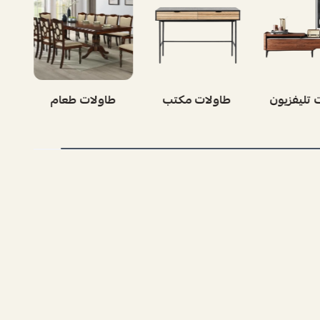
ات قهوة
طاولات تليفزيون
طاولات مكتب
ط