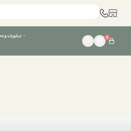
ديكورات وت
0