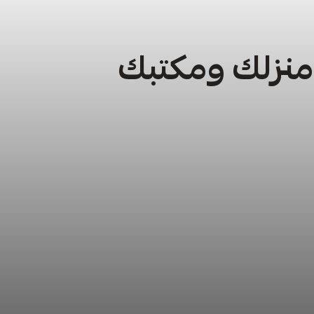
 منزلك ومكتبك