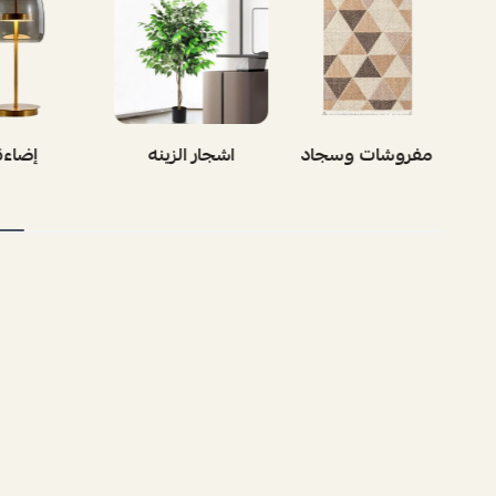
بوفيه
مفروشات وسجاد
اشجار الز