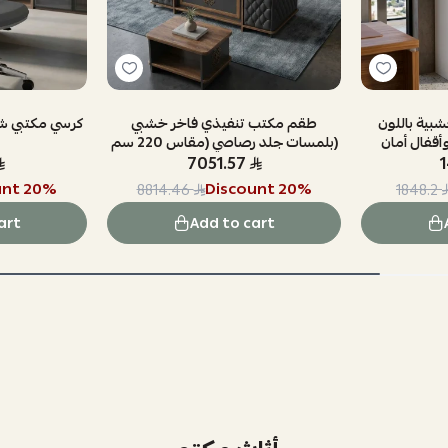
بية باللون
طقم مكتب تنفيذي فاخر خشبي
كرسي مكتبي ش
وأقفال أمان
بلمسات جلد رصاصي (مقاس 220 سم)
7051.57
unt
20
%
Discount
20
%
8814.46
1848.2
art
Add to cart