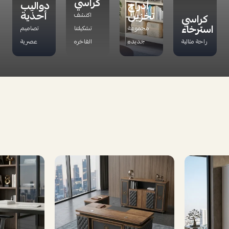
كراسي
أدراج
دواليب
تخزين
أحذية
اكتشف
كراسي
استرخاء
مجموعة
تشكيلتنا
تصاميم
راحة مثالية
جديده
الفاخره
عصرية