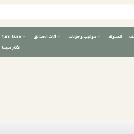
حف
المدونة
دواليب وخزانات
أثاث الحدائق
 furniture
الأكثر مبيعا