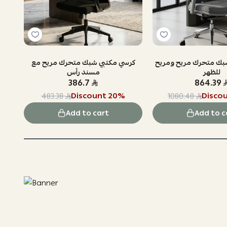
بك متحرك مريح ومريح
كرسي مكتبي شبك متحرك مريح مع
للظهر
مسند رأس
386.7
864.39
Discount
20
%
Disco
483.38
1080.48
Add to cart
Add to c