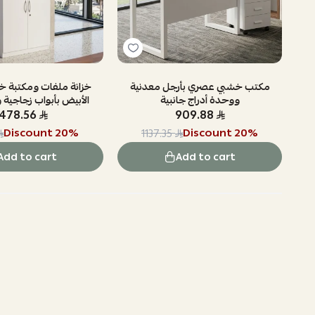
شبية 2 باب
مكتب خشبي عصري بأرجل معدنية
خزانة ملفات ومكتبة خش
ووحدة أدراج جانبية
الأبيض بأبواب زجاجية 
1478.56
909.88
Discount
20
%
Discount
20
%
1137.35
Add to cart
Add to cart