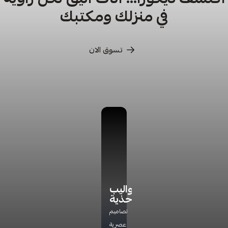
في منزلك ومكتبك
تسوق الان
كراسي
كراسي
أدراج
دواليب
ترخاء
تخزين
أحذية
اكتشف
راحة
مجموعة
تشكيلتنا
تصاميم
مثالية
جديده
الفاخره
عصرية