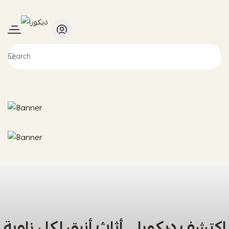
ديكورا
اكتشف ديكورا… أثاث أنيق لكل زاوية