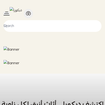
ديكورا
اكتشف ديكورا… أثاث أنيق لكل زاوية