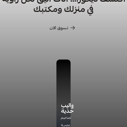
في منزلك ومكتبك
تسوق الان
كراسي
كراسي
أدراج
دواليب
ترخاء
تخزين
أحذية
اكتشف
راحة
مجموعة
تشكيلتنا
تصاميم
مثالية
جديده
الفاخره
عصرية